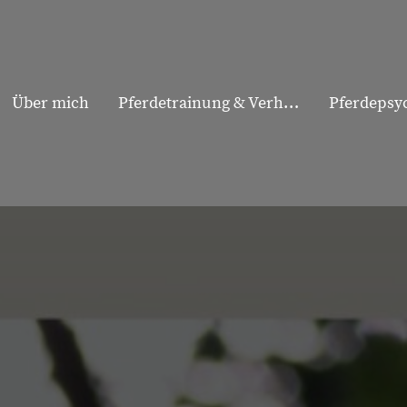
Über mich
Pferdetrainung & Verhaltenstraining