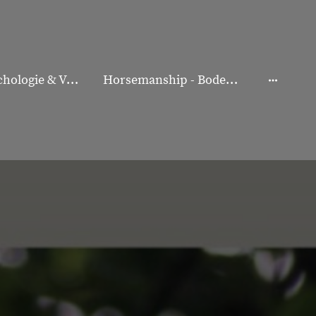
Pferdepsychologie & Verhaltenstraining
Horsemanship - Bodenarbeit